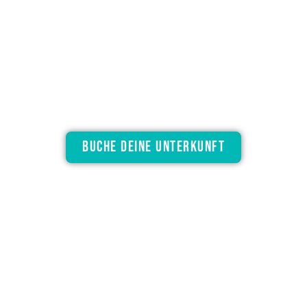
Galerie
Treten Sie ein in die Welt des Hotel Sol und
erleben Sie den Komfort, den Charme und
die Schönheit, die auf Sie warten.
BUCHE DEINE UNTERKUNFT